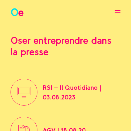
Oser entreprendre dans
Nos activités
la presse
A Propos
Partenaires
Galeries photos
Presse
RSI - Il Quotidiano |
Contact
03.08.2023
AGV | 18.08.20